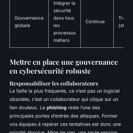
Intégrer la
sécurité
Gouvernance
dans tous
Très é
Continue
globale
les
(strat
processus
métiers
Mettre en place une gouvernance
en cybersécurité robuste
Responsabiliser les collaborateurs
La faille la plus fréquente, ce n’est pas un logiciel
obsolète, c’est un collaborateur qui clique sur un
lien douteux. Le
phishing
reste l’une des
principales portes d’entrée des attaques. Former
vos équipes à repérer ces tentatives est donc une
priorité absolue. Mine de rien, une seule session