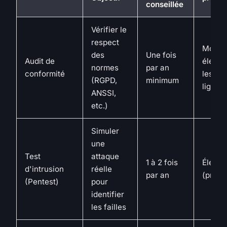
conseillée
Vérifier le
respect
Moyen
des
Une fois
Audit de
élevé 
normes
par an
conformité
les gr
(RGPD,
minimum
lignes)
ANSSI,
etc.)
Simuler
une
Test
attaque
1 à 2 fois
Élevé
d'intrusion
réelle
par an
(proact
(Pentest)
pour
identifier
les failles