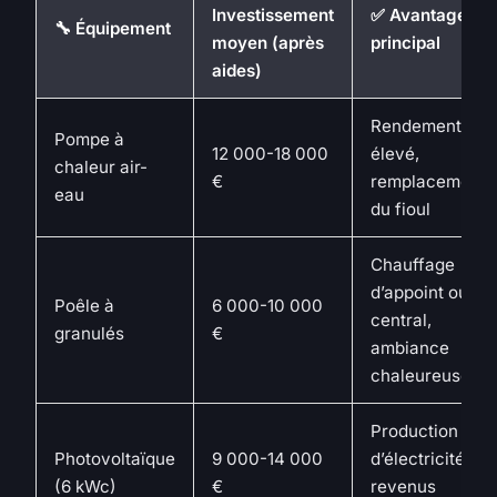
Investissement
✅ Avantage
🔧 Équipement
moyen (après
principal
aides)
Rendement
Pompe à
12 000-18 000
élevé,
chaleur air-
€
remplacement
eau
du fioul
Chauffage
d’appoint ou
Poêle à
6 000-10 000
central,
granulés
€
ambiance
chaleureuse
Production
Photovoltaïque
9 000-14 000
d’électricité,
(6 kWc)
€
revenus