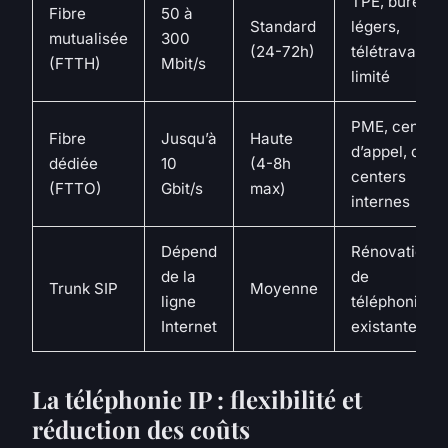
TPE, bureaux
Fibre
50 à
Standard
légers,
mutualisée
300
(24-72h)
télétravail
(FTTH)
Mbit/s
limité
PME, centres
Fibre
Jusqu’à
Haute
d’appel, data
dédiée
10
(4-8h
centers
(FTTO)
Gbit/s
max)
internes
Dépend
Rénovation
de la
de
Trunk SIP
Moyenne
ligne
téléphonie
Internet
existante
La téléphonie IP : flexibilité et
réduction des coûts